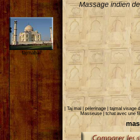
Massage indien de
tajmahal
| Taj mal
| pélerinage
| tajmal
visage 
Masseuse |
tchat avec une fi
mas