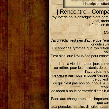
| Rencontre - Compara
L’ayurvéda nous enseigne alors comme
vital, ment
pour être bien d
L’
L’ayurvéda n’est rien d’autre que l’é
ondule sui
Ce sont ces rythmes que l’on retrou
sai
C’est ainsi que l’ayurvéda peut consei
dans la vie de chaque jour, co
ou même pour les incidents de parco
l’ayurvéda ne 
Il ne désire pas nous imposer des règ
ce qui est
ce qui n’est pas bon pour nous. Au q
respi
de façon à nous permettre d’établir d
san
Face aux changements qu’imposent l
que con
aux périodes les plus difficiles aussi