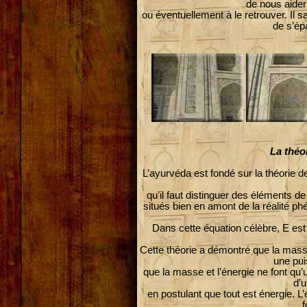
de nous aider
ou éventuellement à le retrouver. Il s
de s’ép
La théo
L’ayurvéda est fondé sur la théorie 
qu’il faut distinguer des éléments d
situés bien en amont de la réalité 
Dans cette équation célèbre, E est 
Cette théorie a démontré que la masse
une pu
que la masse et l’énergie ne font qu
d’u
en postulant que tout est énergie. L
f